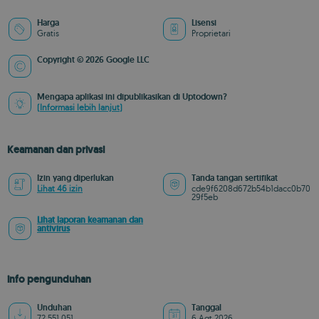
Harga
Lisensi
Gratis
Proprietari
Copyright © 2026 Google LLC
Mengapa aplikasi ini dipublikasikan di Uptodown?
(Informasi lebih lanjut)
Keamanan dan privasi
Izin yang diperlukan
Tanda tangan sertifikat
Lihat 46 izin
cde9f6208d672b54b1dacc0b70
29f5eb
Lihat laporan keamanan dan
antivirus
info pengunduhan
Unduhan
Tanggal
72.551.051
6 Agt 2026