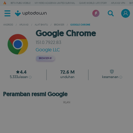
BETA PUBG MOBILE
MY HERO ACADEMIA UNITED SURVIVAL
GAME WORLD: LIFE STORY
APLIKASI VPN
BA
ANDROID
/
APLIKASI
/
ALAT BANTU
/
BROWSER
/
GOOGLE CHROME
Google Chrome
151.0.7922.83
Google LLC
BROWSER
#1
4.4
72.6 M
5,333
ulasan
unduhan
keamanan
Peramban resmi Google
IKLAN