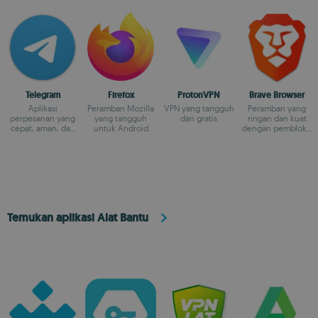
Telegram
Firefox
ProtonVPN
Brave Browser
Aplikasi
Peramban Mozilla
VPN yang tangguh
Peramban yang
perpesanan yang
yang tangguh
dan gratis
ringan dan kuat
cepat, aman, dan
untuk Android
dengan pemblokir
lintas platform
iklan
Temukan aplikasi Alat Bantu