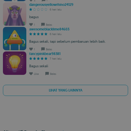
2
1
dangerousyellowrhino24129
6 hari lalu
bagus
1
Balas
awesomeblacklime84603
6 hari lalu
Bagus sekali, tapi sebelum pembaruan lebih baik.
1
Balas
fancypinkbear98381
7 hari lalu
Bagus sekali
Like
Balas
LIHAT YANG LAINNYA