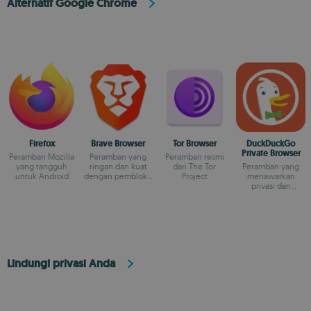
Alternatif Google Chrome
Firefox
Brave Browser
Tor Browser
DuckDuckGo
Private Browser
Peramban Mozilla
Peramban yang
Peramban resmi
yang tangguh
ringan dan kuat
dari The Tor
Peramban yang
untuk Android
dengan pemblokir
Project
menawarkan
iklan
privasi dan
keamanan yang
seimbang
Lindungi privasi Anda