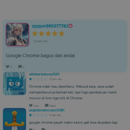
qqqun985077782
2 bulan lalu
Google Chrome bagus dan andal.
6
4
sillyblacksheep35111
13 jam lalu
Chrome tidak mau diperbarui. Maksud saya, saya sudah
memperbaruinya berkali-kali, tapi logo pembaruan masih
muncul di ikon tiga titik di Chrome.
Like
Balas
angrybrowncrane51381
6 hari lalu
google chrome payah makin kesini gak bisa diupdate lagi