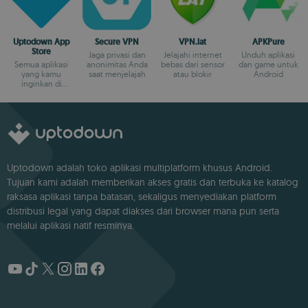
Uptodown App
Secure VPN
VPN.lat
APKPure
Store
Jaga privasi dan
Jelajahi internet
Unduh aplikasi
Semua aplikasi
anonimitas Anda
bebas dari sensor
dan game untuk
yang kamu
saat menjelajah
atau blokir
Android
inginkan di
Android-mu
Uptodown adalah toko aplikasi multiplatform khusus Android.
Tujuan kami adalah memberikan akses gratis dan terbuka ke katalog
raksasa aplikasi tanpa batasan, sekaligus menyediakan platform
distribusi legal yang dapat diakses dari browser mana pun serta
melalui aplikasi natif resminya.