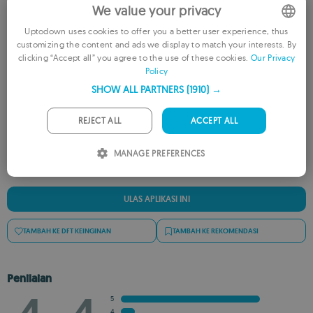
We value your privacy
Uptodown uses cookies to offer you a better user experience, thus
customizing the content and ads we display to match your interests. By
ENGLISH
clicking “Accept all” you agree to the use of these cookies.
Our Privacy
Policy
FRENCH
Beri Nilai Aplikasi Ini
SHOW ALL PARTNERS
(1910) →
GERMAN
PORTUGUESE
REJECT ALL
ACCEPT ALL
ITALIAN
MANAGE PREFERENCES
SPANISH
ROMANIAN
ULAS APLIKASI INI
TAMBAH KE DFT KEINGINAN
TAMBAH KE REKOMENDASI
Penilaian
5
4