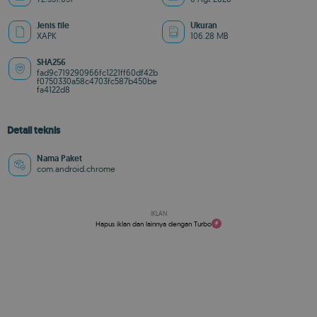
Jenis file
Ukuran
XAPK
106.28 MB
SHA256
fad9c719290966fc1221ff60df42b
f0750330a58c4703fc587b450be
fa4122d8
Detail teknis
Nama Paket
com.android.chrome
IKLAN
Hapus iklan dan lainnya dengan Turbo